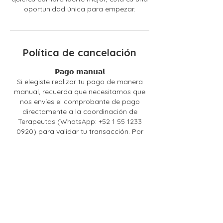
oportunidad única para empezar.
Política de cancelación
𝗣𝗮𝗴𝗼 𝗺𝗮𝗻𝘂𝗮𝗹
Si elegiste realizar tu pago de manera
manual, recuerda que necesitamos que
nos envíes el comprobante de pago
directamente a la coordinación de
Terapeutas (WhatsApp: +52 1 55 1233
0920) para validar tu transacción. Por
favor, asegúrate de hacerlo para que
podamos confirmar tu proceso sin
contratiempos.