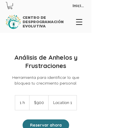
Iniciar sesión
CENTRO DE
DESPROGRAMACIÓN
EVOLUTIVA
Análisis de Anhelos y
Frustraciones
Herramienta para identificar lo que
bloquea tu crecimiento personal.
900
pesos
1 h
1
$900
Location 1
mexicanos
Reservar ahora