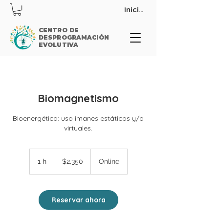
Iniciar sesión
CENTRO DE
DESPROGRAMACIÓN
EVOLUTIVA
Biomagnetismo
Bioenergética: uso imanes estáticos y/o
virtuales.
2,350
pesos
1 h
1
$2,350
Online
mexicanos
Reservar ahora