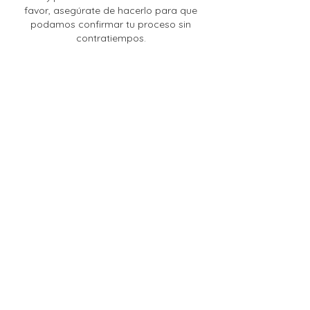
favor, asegúrate de hacerlo para que
podamos confirmar tu proceso sin
contratiempos.
Enlaces de interés
Aviso de Privacidad
Políticas de Devoluciones
Política de ética comercial
Reglamento para uso de marca
Copyright ® 2025 Centro de Desprogramación Evolutiva, S.C.