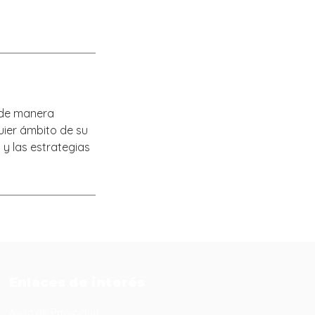
r de manera
quier ámbito de su
 y las estrategias
Enlaces de interés
Aviso de Privacidad