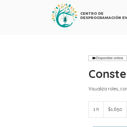
CENTRO DE
DESPROGRAMACIÓN EV
Disponible online
Conste
Visualiza roles, co
1,650
pesos
1 h
1
$1,650
mexicanos