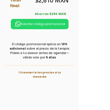
$2,610 MXN
Total
final
Ahorras $290 MXN
Solicitar código promocional
El código promocional aplica un
10%
adicional
sobre el precio de la terapia.
Pídelo a tu asesor antes de agendar—
válido solo por
5 días
.
💱
Convierte los precios a tu
moneda